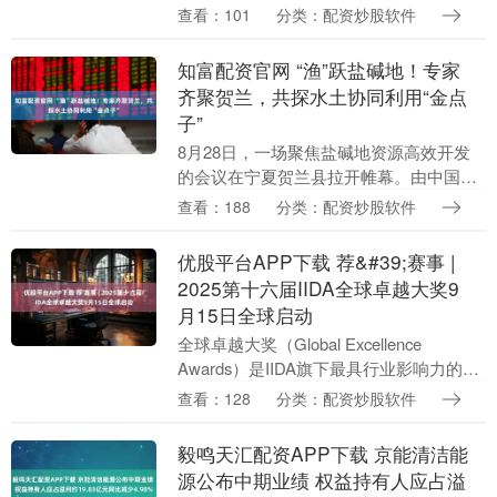
经济报道记者郑青亭 北京报道 8月28日下
查看：101
分类：配资炒股软件
午，乌兹别克斯坦-中国经贸招商论坛在北
京....
知富配资官网 “渔”跃盐碱地！专家
齐聚贺兰，共探水土协同利用“金点
子”
8月28日，一场聚焦盐碱地资源高效开发
的会议在宁夏贺兰县拉开帷幕。由中国水
产科学研究院携手全国水产技术推广总
查看：188
分类：配资炒股软件
站、中国水产学会联合主办的“盐碱水土一
体化渔农综合利....
优股平台APP下载 荐&#39;赛事 |
2025第十六届IIDA全球卓越大奖9
月15日全球启动
全球卓越大奖（Global Excellence
Awards）是IIDA旗下最具行业影响力的赛
事之一，共分为十五个类别，从商业空
查看：128
分类：配资炒股软件
间、住宅设计到文化与教育项目等....
毅鸣天汇配资APP下载 京能清洁能
源公布中期业绩 权益持有人应占溢