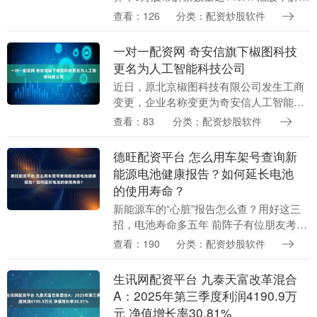
市值为1831.75亿元，较4月解禁市值有所
查看：126
分类：配资炒股软件
减少。其中，44股5月解禁市值超....
一对一配资网 奇安信旗下椒图科技
更名为人工智能科技公司
近日，原北京椒图科技有限公司发生工商
变更，企业名称变更为奇安信人工智能科
技（北京）有限公司，同时，多位高管发
查看：83
分类：配资炒股软件
生变更。企查查信息显示，该公司成立于
2010年，经营....
德旺配资平台 怎么用车架号查询新
能源电池健康报告？如何延长电池
的使用寿命？
新能源车的“心脏”报告怎么查？用好这三
招，电池寿命多五年 前阵子有位朋友考虑
买二手电动车，看中一台两年车龄、表显
查看：190
分类：配资炒股软件
续航完美的车。卖家拍着胸脯说：“电池健
康得很，跟....
生讯网配资平台 九泰天富改革混合
A：2025年第三季度利润4190.9万
元 净值增长率30.81%