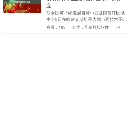
立
联合国可持续发展目标中亚及阿富汗区域
中心3日在哈萨克斯坦最大城市阿拉木图正
式成立，旨在促进区域协作、孵化发展项
查看：183
分类：配资炒股软件
目并推动可持续发展方案落地。 当天，联
合国秘书长古....
昊天优配平台 英博数科受邀参加
2025第三届人工智能大模型技术高
峰论坛
8月2日，CAAI 智慧党建论坛：2025第三
届人工智能大模型技术高峰论坛将在安徽
合肥举行，英博数科将亮相论坛现场。 鸿
查看：112
分类：配资炒股软件
博股份技术委员会主席、言创智信创始人
吴东....
在线股票杠杆 在岸人民币兑美元收
盘报7.1823 下跌58点
（原标题：在岸人民币兑美元收盘报
7.1823 下跌58点） 金吾财讯 | 7月30日，
在岸人民币兑美元收盘报7.1823，较上一
查看：152
分类：配资炒股软件
交易日下跌58点。....