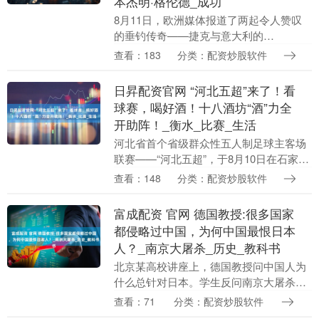
本杰明·格伦德_成功
8月11日，欧洲媒体报道了两起令人赞叹
的垂钓传奇——捷克与意大利的
Fishermen 都在与巨型鲶鱼的博弈中，诠
查看：183
分类：配资炒股软件
释了人与自然和谐共存的动人画面。两位
垂钓者在完....
日昇配资官网 “河北五超”来了！看
球赛，喝好酒！十八酒坊“酒”力全
开助阵！_衡水_比赛_生活
河北省首个省级群众性五人制足球主客场
联赛——“河北五超”，于8月10日在石家庄
市中山体育馆拉开帷幕。 揭幕战由东道主
查看：148
分类：配资炒股软件
石家庄队对阵实力强劲的张家口队，这场
比赛承载....
富成配资 官网 德国教授:很多国家
都侵略过中国，为何中国最恨日本
人？_南京大屠杀_历史_教科书
北京某高校讲座上，德国教授问中国人为
什么总针对日本。学生反问南京大屠杀和
731部队，全场沉默。这事儿真不是中国
查看：71
分类：配资炒股软件
人小心眼，历史上抢过中国的国家不少，