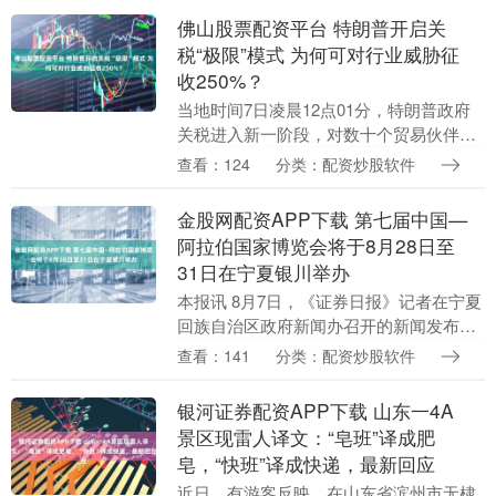
但日本干的事儿....
佛山股票配资平台 特朗普开启关
税“极限”模式 为何可对行业威胁征
收250%？
当地时间7日凌晨12点01分，特朗普政府
关税进入新一阶段，对数十个贸易伙伴加
征关税。 据新华社报道，美国总统特朗普
查看：124
分类：配资炒股软件
7月31日签署行政令，调整对多个贸易伙
伴征收的....
金股网配资APP下载 第七届中国—
阿拉伯国家博览会将于8月28日至
31日在宁夏银川举办
本报讯 8月7日，《证券日报》记者在宁夏
回族自治区政府新闻办召开的新闻发布会
上获悉，第七届中国—阿拉伯国家博览会
查看：141
分类：配资炒股软件
将于8月28日至31日在宁夏银川市举办。
第七届....
银河证券配资APP下载 山东一4A
景区现雷人译文：“皂班”译成肥
皂，“快班”译成快递，最新回应
近日，有游客反映，在山东省滨州市无棣