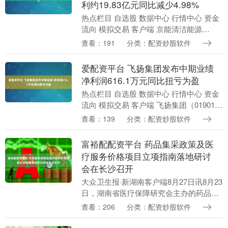
利约19.83亿元同比减少4.98%
热点栏目 自选股 数据中心 行情中心 资金
流向 模拟交易 客户端 京能清洁能源
（00579）公布2025年中期业绩，收入约
查看：191
分类：配资炒股软件
人民币108.997亿元，同比增长2.....
爱配资平台 飞扬集团发布中期业绩
净利润616.1万元同比扭亏为盈
热点栏目 自选股 数据中心 行情中心 资金
流向 模拟交易 客户端 飞扬集团（01901）
发布截至2025年6月30日止6个月中期业
查看：139
分类：配资炒股软件
绩，集团收益人民币5.11亿元....
富裕配配资平台 药品集采政策及医
疗服务价格项目立项指南落地研讨
会在长沙召开
大众卫生报·新湖南客户端8月27日讯8月23
日，湖南省医疗保障研究会主办的药品集
采政策及医疗服务价格项目立项指南落地
查看：206
分类：配资炒股软件
研讨会在长沙顺利召开。 湖南省医疗保障
研究会....