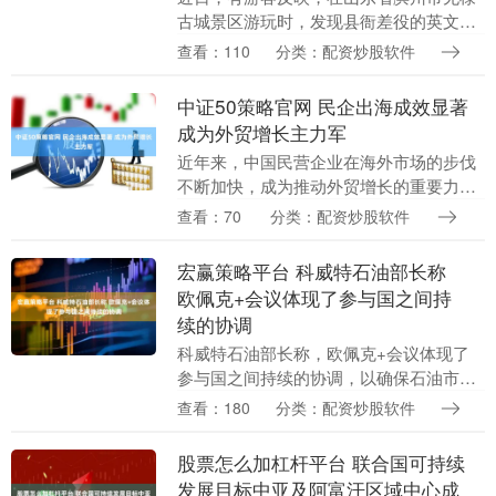
古城景区游玩时，发现县衙差役的英文翻
译很雷人，将 皂班 翻译成 Soap Bar（一
查看：110
分类：配资炒股软件
块肥皂），将 快班 翻译成 Expres....
中证50策略官网 民企出海成效显著
成为外贸增长主力军
近年来，中国民营企业在海外市场的步伐
不断加快，成为推动外贸增长的重要力
量。全国人大代表何小鹏以新能源汽车出
查看：70
分类：配资炒股软件
海为例，指出中国企业出海不仅涉及电池
技术、充电基础设施....
宏赢策略平台 科威特石油部长称
欧佩克+会议体现了参与国之间持
续的协调
科威特石油部长称，欧佩克+会议体现了
参与国之间持续的协调，以确保石油市场
的稳定。欧佩克+的决定是基于对有关产
查看：180
分类：配资炒股软件
量、库存和未来预期的市场数据进行的全
面分析。....
股票怎么加杠杆平台 联合国可持续
发展目标中亚及阿富汗区域中心成