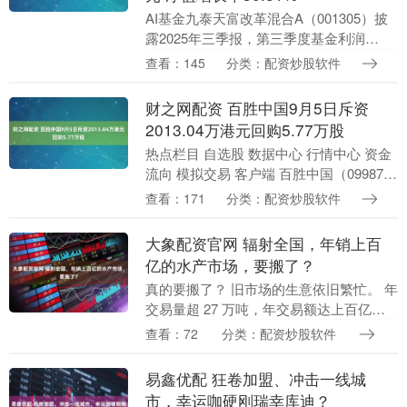
AI基金九泰天富改革混合A（001305）披
露2025年三季报，第三季度基金利润
4190.9万元，加权平均基金份额本期利润
查看：145
分类：配资炒股软件
0.2898元。报告期内，基金净值增长....
财之网配资 百胜中国9月5日斥资
2013.04万港元回购5.77万股
热点栏目 自选股 数据中心 行情中心 资金
流向 模拟交易 客户端 百胜中国（09987）
发布公告，该公司于2025年9月5日斥资
查看：171
分类：配资炒股软件
2013.04万港元回购5.77....
大象配资官网 辐射全国，年销上百
亿的水产市场，要搬了？
真的要搬了？ 旧市场的生意依旧繁忙。 年
交易量超 27 万吨，年交易额达上百亿
元，享有"全国水产品价格风向标"之称的
查看：72
分类：配资炒股软件
黄沙水产交易市场，真的要搬了！ 近日，
广州黄....
易鑫优配 狂卷加盟、冲击一线城
市，幸运咖硬刚瑞幸库迪？