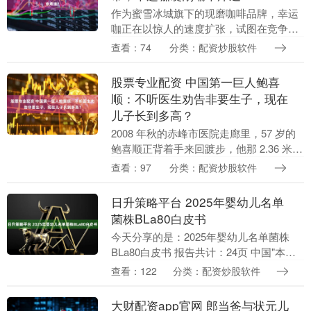
作为蜜雪冰城旗下的现磨咖啡品牌，幸运
咖正在以惊人的速度扩张，试图在竞争激
烈的咖啡市场复制蜜雪冰城的成功模式。
查看：74
分类：配资炒股软件
幸运咖在 2025 年经历了爆发式增长。截
至 20....
股票专业配资 中国第一巨人鲍喜
顺：不听医生劝告非要生子，现在
儿子长到多高？
2008 年秋的赤峰市医院走廊里，57 岁的
鲍喜顺正背着手来回踱步，他那 2.36 米的
个子让天花板都显得压抑，手掌垂到膝盖
查看：97
分类：配资炒股软件
以下，活像两把蒲扇在晃。 医生刚拿着....
日升策略平台 2025年婴幼儿名单
菌株BLa80白皮书
今天分享的是：2025年婴幼儿名单菌株
BLa80白皮书 报告共计：24页 中国"本土
益生菌"里程碑：高原母乳中筛选出的
查看：122
分类：配资炒股软件
BLa80菌株，守护全人群健康 在人们对
肠....
大财配资app官网 郎当爸与状元儿