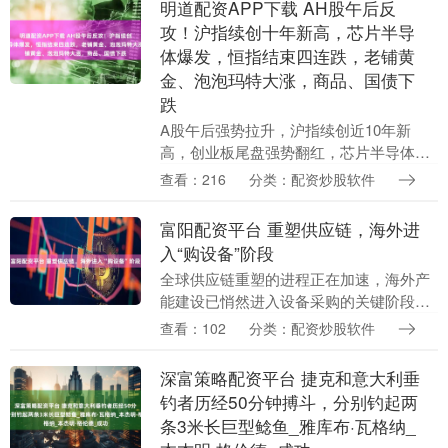
明道配资APP下载 AH股午后反
攻！沪指续创十年新高，芯片半导
体爆发，恒指结束四连跌，老铺黄
金、泡泡玛特大涨，商品、国债下
跌
A股午后强势拉升，沪指续创近10年新
高，创业板尾盘强势翻红，芯片半导体大
爆发，白酒股走强。港股同样午后拉升，
查看：216
分类：配资炒股软件
新消费三宝强势反弹，泡泡玛特、老铺黄
金均大涨。国债冲....
富阳配资平台 重塑供应链，海外进
入“购设备”阶段
全球供应链重塑的进程正在加速，海外产
能建设已悄然进入设备采购的关键阶段。
8月18日，招商证券研报通过追踪从挖掘
查看：102
分类：配资炒股软件
机、起重机到铣床等一系列产品的全球贸
易数据发现，....
深富策略配资平台 捷克和意大利垂
钓者历经50分钟搏斗，分别钓起两
条3米长巨型鲶鱼_雅库布·瓦格纳_