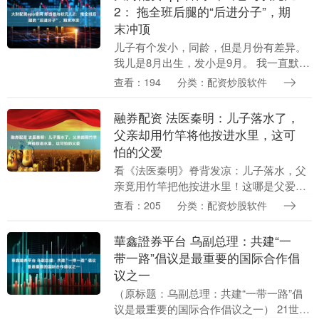
2： 拖全班后腿的“后进分子”，期
末冲顶
儿子有个发小，同龄，但是月份有差异。
我儿是8月出生，发小是9月。 我一直默认
两个孩子上一个班，有个伴，会好一点。
查看：194
分类：配资炒股软件
哪晓得，中班结束后，发小正常升入大
班。我儿却被告....
融券配资 法医秦明：儿子落水了，
父亲却用竹竿将他按进水里，这可
怕的父爱
看《法医秦明》脊背发凉：儿子落水，父
亲竟用竹竿把他按进水里！这哪是父爱，
分明是可怕的偏执 都说父母对孩子的爱最
查看：205
分类：配资炒股软件
伟大，能无条件付出一切。可有些父母根
本没意识到，自....
華鑫證券平台 乌副总理：共建“一
带一路”倡议是最重要的国际合作倡
议之一
（原标题：乌副总理：共建“一带一路”倡
议是最重要的国际合作倡议之一） 21世纪