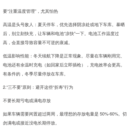
要“注重温度管理”，尤其怕热
高温是头号敌人：夏天停车，优先选择阴凉处或地下车库。暴晒
后，别立刻快充，让车辆和电池“凉快”一下。电池工作温度过
高，会直接导致容量不可逆的衰减。
低温影响性能：冬天续航下降是正常现象。尽量在车辆刚用完、
电池还有余温时充电（如回家后立即插枪），充电效率会更高。
有条件的，冬季尽量停放在车库。
2.“三不要”原则：避开这些“折寿”行为
不要长期亏电或满电存放
如果车辆需要闲置超过两周，最理想的存放电量是 50%-60%。切
勿满电或接近没电长期停放。