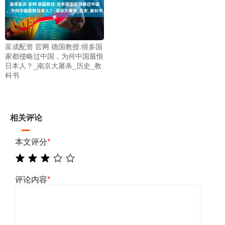
富成配资 官网 德国教授:很多国
家都侵略过中国，为何中国最恨
日本人？_南京大屠杀_历史_教
科书
相关评论
本文评分
*
评论内容
*