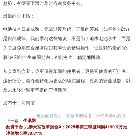
趋势，有明显下滑时及时咨询服务中心。
最后的心里话：
电池技术日益成熟，无需过度焦虑。正常的衰减（如每年1-2%）
是自然规律。我们学习这些知识，不是为了追求电池永生，而是
为了避免那些会显著缩短其寿命的错误操作，让这颗昂贵的“心
脏”在它的全生命周期内，都能有力、稳定地跳动。
从会查到会养，你不仅是车辆的使用者，更是它健康的守护者。
这份细心，最终会转化为更远的续航里程、更高的安全系数，以
及未来转让时更坚挺的车辆残值。
发布于：河南省
银河配资提示：文章来自网络，不代表本站观点。
上一篇：
生讯网
配资平台 九泰天富改革混合A：2025年第三季度利润4190.9万元
净值增长率30.81%