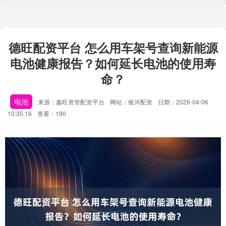
德旺配资平台 怎么用车架号查询新能源
电池健康报告？如何延长电池的使用寿
命？
电池
来源：鑫旺资管配资平台
网站：银河配资
日期：2026-04-06
10:35:16
查看：190