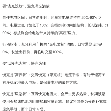
要“浅充浅放”，避免满充满放
最佳充电区间：日常使用时，尽量将电量维持在 20%-90% 之
间。电量过低（如低于10%）会损伤电池内部结构，长期满电（1
00%）存放则会给电池带来持续的“高压”应力。
行动指南：充分利用车机的 “充电限制” 功能，日常通勤设为9
0%。长途出行前，再临时充至100%。
要“以慢充为主”，快充为辅
慢充是“营养餐”：交流慢充（家充桩）电流平缓，有利于锂离子
有序稳定地嵌入电极，是保养电池的最佳方式。
快充是“应急餐”：直流快充电流大，会产生更多热量，长期频繁
使用会加速电池内阻增加和容量衰减。建议将其作为长途补充或
应急手段，而非日常习惯。