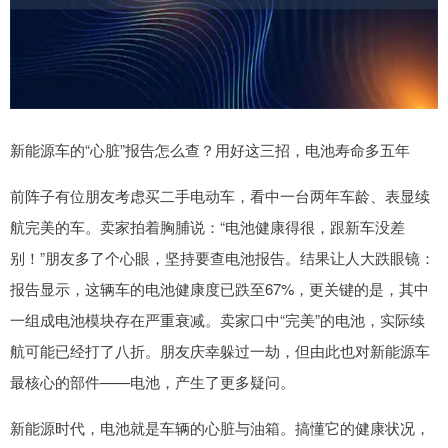
新能源车的“心脏”报告怎么查？用好这三招，电池寿命多五年
前阵子有位朋友考虑买二手电动车，看中一台两年车龄、表显续
航完美的车。卖家拍着胸脯说：“电池健康得很，跟新车没差
别！”朋友多了个心眼，坚持要查电池报告。结果让人大跌眼镜：
报告显示，这辆车的电池健康度已跌至67%，更关键的是，其中
一组成电池模块存在严重衰减。卖家口中“完美”的电池，实际续
航可能已经打了八折。朋友庆幸躲过一劫，但由此也对新能源车
最核心的部件——电池，产生了更多疑问。
新能源时代，电池就是车辆的心脏与油箱。搞懂它的健康状况，