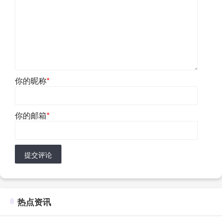
你的昵称
*
你的邮箱
*
提交评论
热点资讯