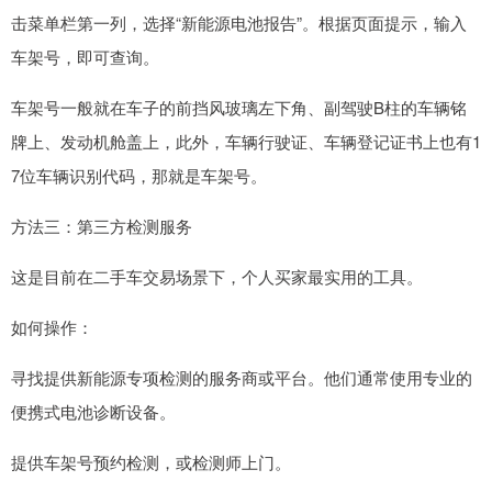
击菜单栏第一列，选择“新能源电池报告”。根据页面提示，输入
车架号，即可查询。
车架号一般就在车子的前挡风玻璃左下角、副驾驶B柱的车辆铭
牌上、发动机舱盖上，此外，车辆行驶证、车辆登记证书上也有1
7位车辆识别代码，那就是车架号。
方法三：第三方检测服务
这是目前在二手车交易场景下，个人买家最实用的工具。
如何操作：
寻找提供新能源专项检测的服务商或平台。他们通常使用专业的
便携式电池诊断设备。
提供车架号预约检测，或检测师上门。