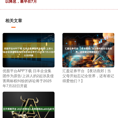
以降息，最早在7月
相关文章
优股平台APP下载 日丰企业集
汇盈证券平台 【夜访燕郊 | 当
团作为原告/上诉人的2起涉及侵
父母开始忘记全世界，还有谁记
害商标权纠纷的诉讼将于2025
得爱他们？】
年7月22日开庭