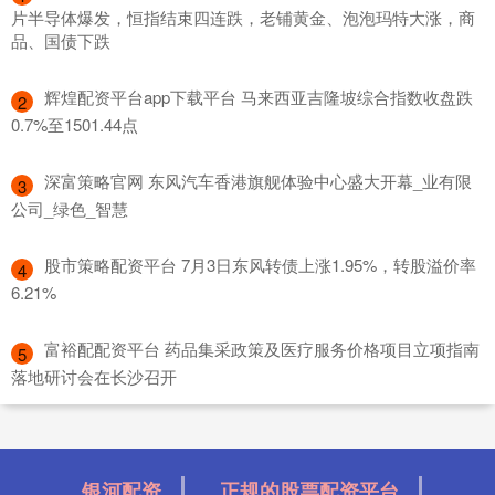
片半导体爆发，恒指结束四连跌，老铺黄金、泡泡玛特大涨，商
品、国债下跌
​辉煌配资平台app下载平台 马来西亚吉隆坡综合指数收盘跌
2
0.7%至1501.44点
​深富策略官网 东风汽车香港旗舰体验中心盛大开幕_业有限
3
公司_绿色_智慧
​股市策略配资平台 7月3日东风转债上涨1.95%，转股溢价率
4
6.21%
​富裕配配资平台 药品集采政策及医疗服务价格项目立项指南
5
落地研讨会在长沙召开
银河配资
正规的股票配资平台