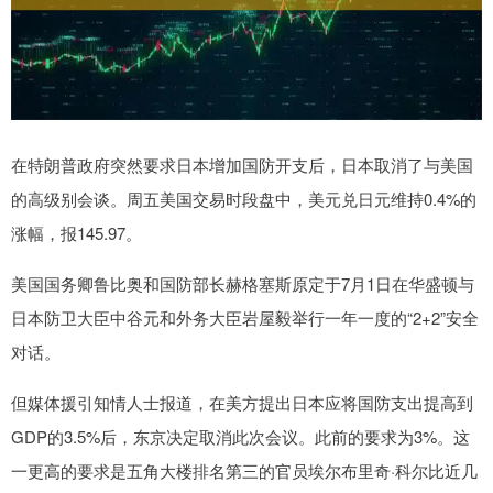
在特朗普政府突然要求日本增加国防开支后，日本取消了与美国
的高级别会谈。周五美国交易时段盘中，美元兑日元维持0.4%的
涨幅，报145.97。
美国国务卿鲁比奥和国防部长赫格塞斯原定于7月1日在华盛顿与
日本防卫大臣中谷元和外务大臣岩屋毅举行一年一度的“2+2”安全
对话。
但媒体援引知情人士报道，在美方提出日本应将国防支出提高到
GDP的3.5%后，东京决定取消此次会议。此前的要求为3%。这
一更高的要求是五角大楼排名第三的官员埃尔布里奇·科尔比近几