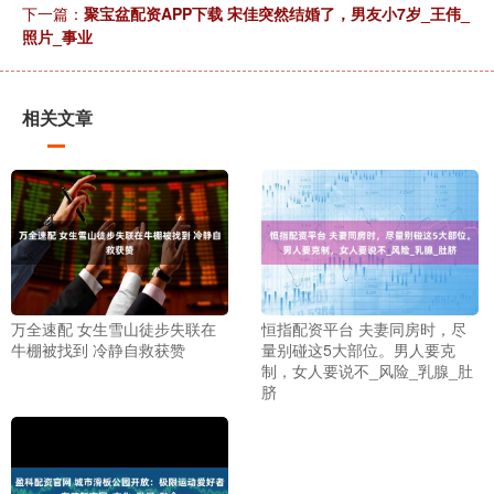
下一篇：
聚宝盆配资APP下载 宋佳突然结婚了，男友小7岁_王伟_
照片_事业
相关文章
万全速配 女生雪山徒步失联在
恒指配资平台 夫妻同房时，尽
牛棚被找到 冷静自救获赞
量别碰这5大部位。男人要克
制，女人要说不_风险_乳腺_肚
脐