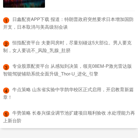
​日鑫配资APP下载 报道：特朗普政府突然要求日本增加国防
1
开支，日本取消与美高级别会谈
​恒指配资平台 夫妻同房时，尽量别碰这5大部位。男人要克
2
制，女人要说不_风险_乳腺_肚脐
​专业股票配资平台 从感知到决策，领克08EM-P激光雷达版
3
智能驾驶辅助系统全面升级_Thor-U_进化_引擎
​牛点策略 山东省实验中学鹊华校区正式启用，开启教育新篇
4
章！
​牛势策略 长春兴煤业调节池扩建项目顺利验收 水处理能力再
5
上新台阶