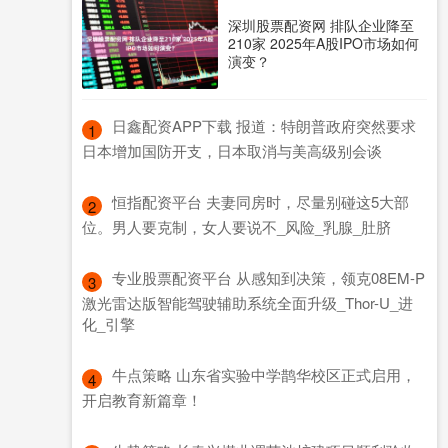
深圳股票配资网 排队企业降至
210家 2025年A股IPO市场如何
演变？
​日鑫配资APP下载 报道：特朗普政府突然要求
1
日本增加国防开支，日本取消与美高级别会谈
​恒指配资平台 夫妻同房时，尽量别碰这5大部
2
位。男人要克制，女人要说不_风险_乳腺_肚脐
​专业股票配资平台 从感知到决策，领克08EM-P
3
激光雷达版智能驾驶辅助系统全面升级_Thor-U_进
化_引擎
​牛点策略 山东省实验中学鹊华校区正式启用，
4
开启教育新篇章！