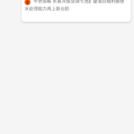
​牛势策略 长春兴煤业调节池扩建项目顺利验收
5
水处理能力再上新台阶