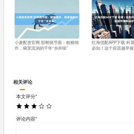
小麦配资官网 邯郸抿节面：粗粮细
红海优配APP下载 科普
作，碗里流淌的千年“乡井味”
必知！这个疫苗越早接
相关评论
本文评分
*
评论内容
*