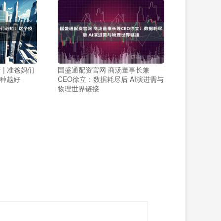
 | 准爸妈们
国盛通配资官网 商汤董事长兼
种越好
CEO徐立：数据耗尽后 AI演进需与
物理世界链接