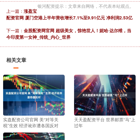
银河配资提示：文章来自网络，不代表本站观点。
上一篇：
涨盈宝
配资官网 厦门空港上半年营收增长7.1%至9.91亿元 净利润2.53亿
下一篇：
金股配资网官网 超级美女，惊艳世人！妮哈·达尔维，当
今印度第一女神_传统_内心_世界
相关文章
实盘配资公司官网 美“对等关
天天盈配资平台 世界邮票“马”上
税”生效 经济讹诈遭各国反对
过年