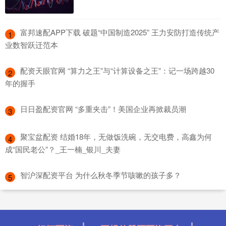
​富邦速配APP下载 破题“中国制造2025” 王力安防打造传统产
1
业数智跃迁范本
​配资天眼官网 “算力之王”与“计算设备之王”：记一场跨越30
2
年的握手
​日日盈配资官网 “多重夹击”！美国企业再掀裁员潮
3
​聚宝盆配资 结婚18年，无做饭洗碗，无交电费，高鑫为何
4
成“国民老公”？_王一楠_银川_夫妻
​智沪深配资平台 为什么秋冬季节咳嗽的孩子多？
5