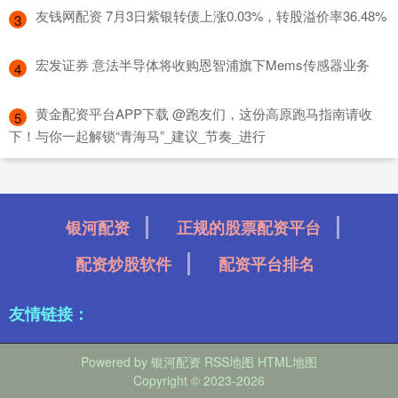
​友钱网配资 7月3日紫银转债上涨0.03%，转股溢价率36.48%
3
​宏发证券 意法半导体将收购恩智浦旗下Mems传感器业务
4
​黄金配资平台APP下载 @跑友们，这份高原跑马指南请收
5
下！与你一起解锁“青海马”_建议_节奏_进行
银河配资
正规的股票配资平台
配资炒股软件
配资平台排名
友情链接：
Powered by
银河配资
RSS地图
HTML地图
Copyright
© 2023-2026