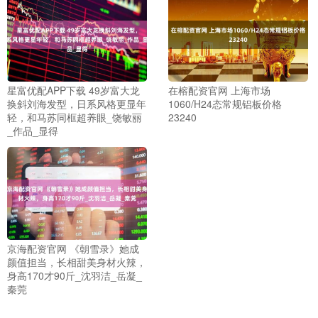
星富优配APP下载 49岁富大龙
在榕配资官网 上海市场
换斜刘海发型，日系风格更显年
1060/H24态常规铝板价格
轻，和马苏同框超养眼_饶敏丽
23240
_作品_显得
京海配资官网 《朝雪录》她成
颜值担当，长相甜美身材火辣，
身高170才90斤_沈羽洁_岳凝_
秦莞